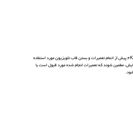
تبدیل برد یا تبدیل مبدل 2k*4k تلویزیون (رزولوشن 2K به 4K و بالعکس) ابزاری است که به منظور آزمون خرابی مادربورد و پنل در تلویزیون های با رزولوشن 2K و 4K پیش از اتمام تعمیرات و بستن قاب تلویزیون مورد استفاده
 قبل از بستن قاب تلویزیون یا صفحه نمایش، مطمین شوند که تعمیرات انجام شده مورد قبول است یا