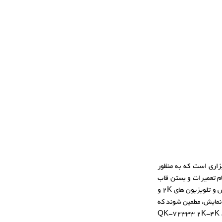
یزیون (رزولوشن 2K به 4K و بالعکس) ابزاری است که به منظور
ویزیون های با رزولوشن 2K و 4K پیش از اتمام تعمیرات و بستن قاب
تلویزیون مورد استفاده تعمیرکاران قرار میگیرد. در واقع، تعمیرکاران صفحه نمایش و تلویزیون های 2K و
ه نمایش، مطمین شوند که
تعمیرات انجام شده مورد قبول است یا خیر. تبدیل مبدل 2k*4k تلویزیون مدل QK-72333 2K-4K